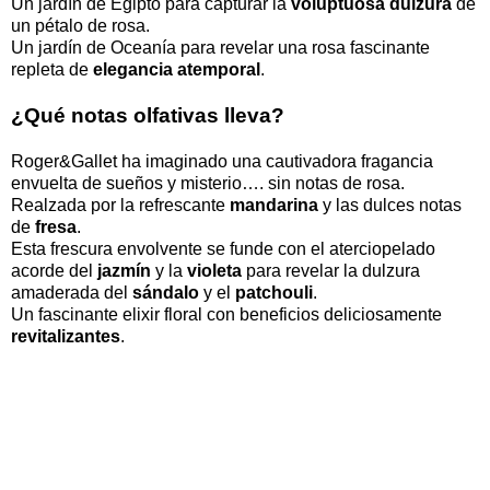
Un jardín de Egipto para capturar la
voluptuosa dulzura
de
un pétalo de rosa.
Un jardín de Oceanía para revelar una rosa fascinante
repleta de
elegancia atemporal
.
¿Qué notas olfativas lleva?
Roger&Gallet ha imaginado una cautivadora fragancia
envuelta de sueños y misterio…. sin notas de rosa.
Realzada por la refrescante
mandarina
y las dulces notas
de
fresa
.
Esta frescura envolvente se funde con el aterciopelado
acorde del
jazmín
y la
violeta
para revelar la dulzura
amaderada del
sándalo
y el
patchouli
.
Un fascinante elixir floral con beneficios deliciosamente
revitalizantes
.